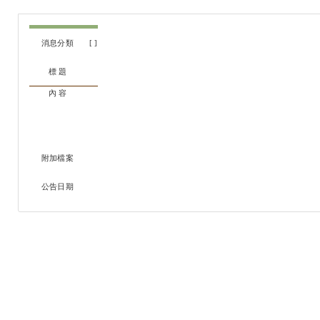
消息分類
[ ]
標 題
內 容
附加檔案
公告日期